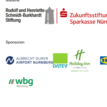
Mäzene
Sponsoren